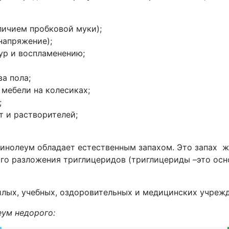
личием пробковой муки);
напряжение);
ур и воспламенению;
а пола;
мебели на колесиках;
;
т и растворителей;
инолеум обладает естественным запахом. Это запах 
го разложения триглицеридов (триглицериды –это осн
лых, учебных, оздоровительных и медицинских учрежд
ум недорого: