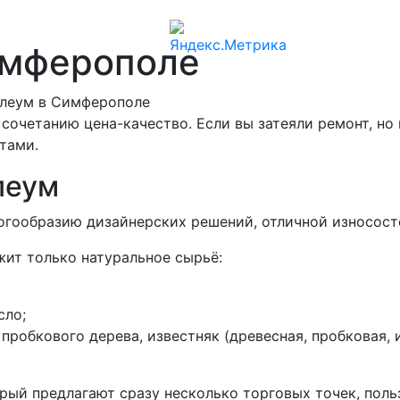
имферополе
олеум в Симферополе
очетанию цена-качество. Если вы затеяли ремонт, но 
етами.
леум
ногообразию дизайнерских решений, отличной износос
ит только натуральное сырьё:
сло;
пробкового дерева, известняк (древесная, пробковая, 
рый предлагают сразу несколько торговых точек, пол